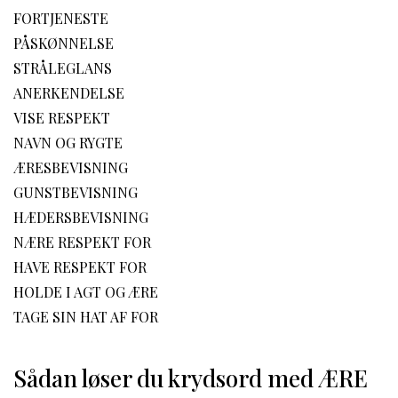
FORTJENESTE
PÅSKØNNELSE
STRÅLEGLANS
ANERKENDELSE
VISE RESPEKT
NAVN OG RYGTE
ÆRESBEVISNING
GUNSTBEVISNING
HÆDERSBEVISNING
NÆRE RESPEKT FOR
HAVE RESPEKT FOR
HOLDE I AGT OG ÆRE
TAGE SIN HAT AF FOR
Sådan løser du krydsord med ÆRE